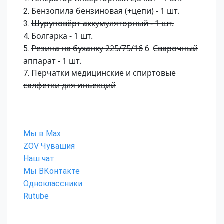
Бензопила бензиновая (+цепи) - 1 шт.
2.
Шуруповёрт аккумуляторный - 1 шт.
3.
Болгарка - 1 шт.
4.
Резина на буханку 225/75/16
Сварочный
5.
6.
аппарат - 1 шт.
Перчатки медицинские и спиртовые
7.
салфетки для иньекций
Мы в Max
ZOV Чувашия
Наш чат
Мы ВКонтакте
Одноклассники
Rutube